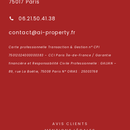
75017 Paris
06.21.50.41.38
oc
tcatn
p-ia@
repor
rf.yt
Carte professionnelle Transaction & Gestion n° CPI
75012024000000383 – CCI Paris Île-de-France / Garantie
financière et Responsabilité Civile Professionnelle : GALIAN –
89, rue La Boétie, 75008 Paris N° ORIAS : 25003768
AVIS CLIENTS