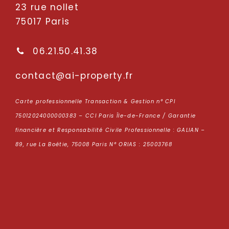
23 rue nollet
75017 Paris
06.21.50.41.38
oc
tcatn
p-ia@
repor
rf.yt
Carte professionnelle Transaction & Gestion n° CPI
75012024000000383 – CCI Paris Île-de-France / Garantie
financière et Responsabilité Civile Professionnelle : GALIAN –
89, rue La Boétie, 75008 Paris N° ORIAS : 25003768