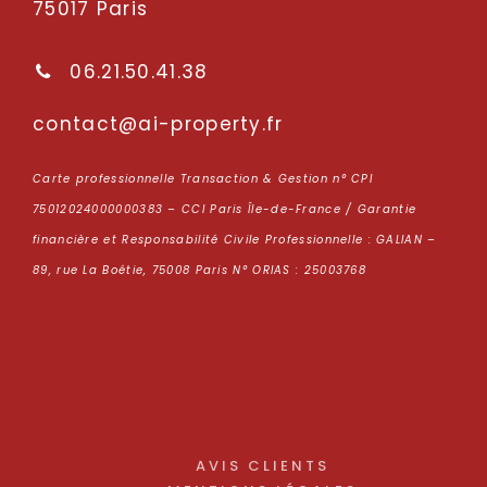
75017 Paris
06.21.50.41.38
oc
tcatn
p-ia@
repor
rf.yt
Carte professionnelle Transaction & Gestion n° CPI
75012024000000383 – CCI Paris Île-de-France / Garantie
financière et Responsabilité Civile Professionnelle : GALIAN –
89, rue La Boétie, 75008 Paris N° ORIAS : 25003768
AVIS CLIENTS