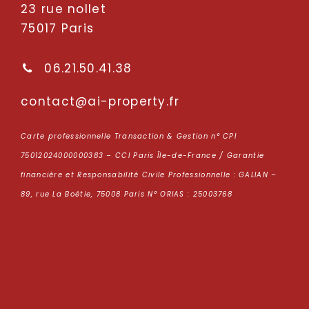
23 rue nollet
75017 Paris
06.21.50.41.38
oc
tcatn
p-ia@
repor
rf.yt
Carte professionnelle Transaction & Gestion n° CPI
75012024000000383 – CCI Paris Île-de-France / Garantie
financière et Responsabilité Civile Professionnelle : GALIAN –
89, rue La Boétie, 75008 Paris N° ORIAS : 25003768