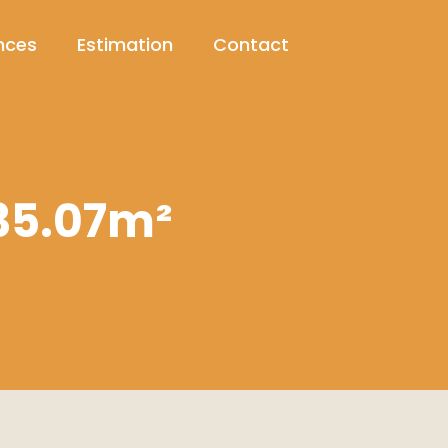
nces
Estimation
Contact
35.07m²