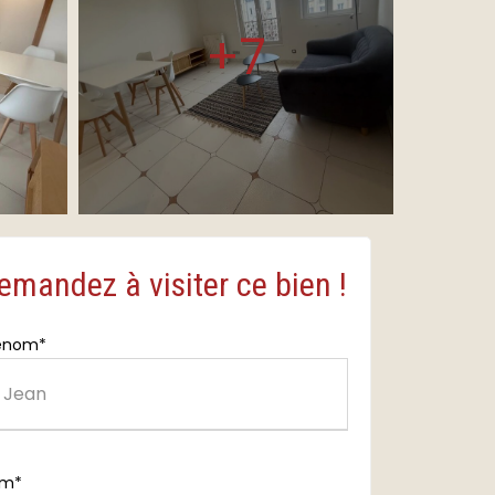
+7
emandez à visiter ce bien !
énom*
om*