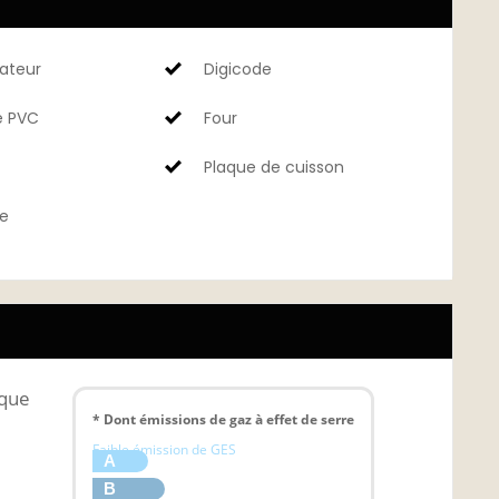
ateur
Digicode
e PVC
Four
Plaque de cuisson
le
ique
* Dont émissions de gaz à effet de serre
Faible émission de GES
A
B