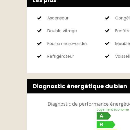
Les plus
Ascenseur
Congél
Double vitrage
Fenêtr
Four à micro-ondes
Meublé
Réfrigérateur
Vaissel
Diagnostic énergétique du bien
Diagnostic de performance énergét
Logement économe
A
B