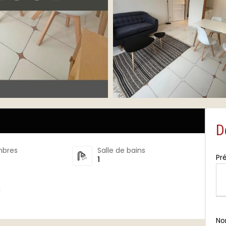
D
bres
Salle de bains
Pr
1
€
N