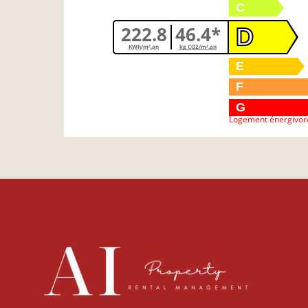
C
222.8
46.4*
D
KWh/m².an
kg CO2/m².an
E
F
G
Logement énergivor