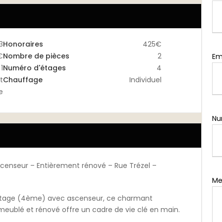
3
Honoraires
425€
€
Nombre de pièces
2
Em
1
Numéro d'étages
4
t
Chauffage
Individuel
e
Nu
enseur – Entièrement rénové – Rue Trézel –
Me
er étage (4ème) avec ascenseur, ce charmant
eublé et rénové offre un cadre de vie clé en main.