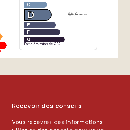
C
D
46.4
KgéqCO2 / m².an
E
F
G
Forte émission de GES
e
Recevoir des conseils
Vous recevrez des informations