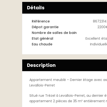
Détails
Référence
8672314
Dépot garantie
2200
Nombre de salles de bain
Etat général
Excellent éta
Eau chaude
Individuell
Description
Appartement meublé – Dernier étage avec asc
Levallois-Perret
Situé rue Trézel à Levallois-Perret, au derni
appartement 2 pièces de 35 m² entièrement m