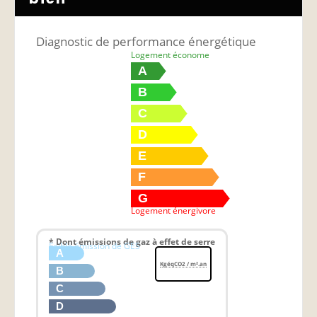
Diagnostic de performance énergétique
Logement économe
A
B
C
D
E
F
G
Logement énergivore
* Dont émissions de gaz à effet de serre
Faible émission de GES
A
KgéqCO2 / m².an
B
C
D