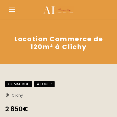
Location Commerce de
120m² à Clichy
COMMERCE
À LOUER
Clichy
2 850€