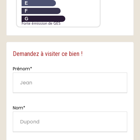
E
F
G
Forte émission de GES
Demandez à visiter ce bien !
Prénom*
Nom*