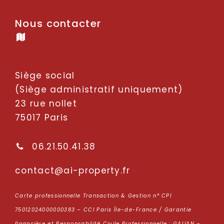
Nous contacter
Siège social
(Siège administratif uniquement)
23 rue nollet
75017 Paris
06.21.50.41.38
oc
tcatn
p-ia@
repor
rf.yt
Carte professionnelle Transaction & Gestion n° CPI
75012024000000383 – CCI Paris Île-de-France / Garantie
financière et Responsabilité Civile Professionnelle : GALIAN –