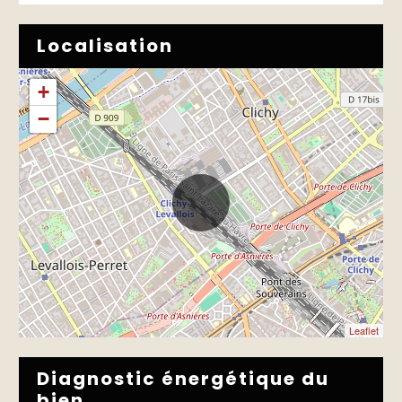
Localisation
+
−
Leaflet
Diagnostic énergétique du
bien