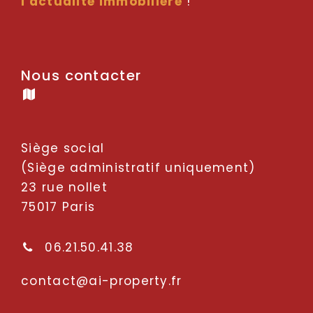
l'actualité immobilière
!
Nous contacter
Siège social
(Siège administratif uniquement)
23 rue nollet
75017 Paris
06.21.50.41.38
oc
tcatn
p-ia@
repor
rf.yt