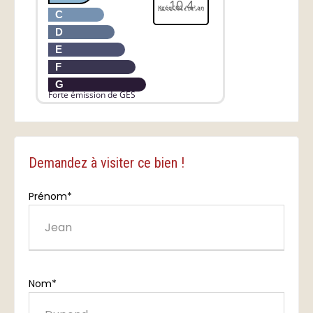
10.4
KgéqCO2 / m².an
C
D
E
F
G
Forte émission de GES
Demandez à visiter ce bien !
Prénom*
Nom*