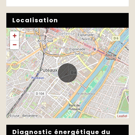
Localisation
+
−
Leaflet
Diagnostic énergétique du