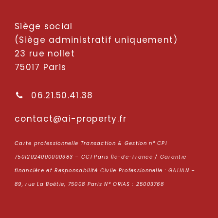
Siège social
(Siège administratif uniquement)
23 rue nollet
75017 Paris
06.21.50.41.38
oc
tcatn
p-ia@
repor
rf.yt
Carte professionnelle Transaction & Gestion n° CPI
75012024000000383 – CCI Paris Île-de-France / Garantie
financière et Responsabilité Civile Professionnelle : GALIAN –
89, rue La Boétie, 75008 Paris N° ORIAS : 25003768