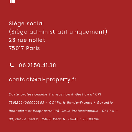
Siège social
(Siège administratif uniquement)
23 rue nollet
75017 Paris
06.21.50.41.38
oc
tcatn
p-ia@
repor
rf.yt
Carte professionnelle Transaction & Gestion n° CPI
75012024000000383 – CCI Paris Île-de-France / Garantie
financière et Responsabilité Civile Professionnelle : GALIAN –
89, rue La Boétie, 75008 Paris N° ORIAS : 25003768