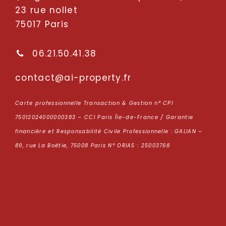
23 rue nollet
75017 Paris
06.21.50.41.38
oc
tcatn
p-ia@
repor
rf.yt
Carte professionnelle Transaction & Gestion n° CPI
75012024000000383 – CCI Paris Île-de-France / Garantie
financière et Responsabilité Civile Professionnelle : GALIAN –
89, rue La Boétie, 75008 Paris N° ORIAS : 25003768