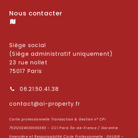
Nous contacter
Siège social
(Siège administratif uniquement)
23 rue nollet
75017 Paris
06.21.50.41.38
oc
tcatn
p-ia@
repor
rf.yt
Carte professionnelle Transaction & Gestion n° CPI
75012024000000383 – CCI Paris Île-de-France / Garantie
financière et Responsabilité Civile Professionnelle : GALIAN –