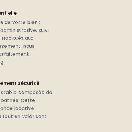
ntielle
 de votre bien :
administrative, suivi
. Habitués aux
issement, nous
parfaitement
g.
nement sécurisé
on stable composée de
xpatriés. Cette
mande locative
 tout en valorisant