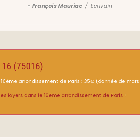
François Mauriac
Écrivain
s 16 (75016)
e 16ème arrondissement de Paris : 35
€
(donnée de mars
x des loyers dans le 16ème arrondissement de Paris
!